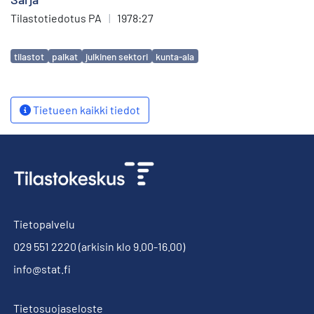
Tilastotiedotus PA
|
1978:27
Avainsanat
tilastot
palkat
julkinen sektori
kunta-ala
Tietueen kaikki tiedot
Tietopalvelu
029 551 2220
(arkisin klo 9.00-16.00)
info@stat.fi
Tietosuojaseloste