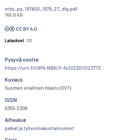
xtds_pa_197800_1978_27_dig.pdf
769.15 KB
CC BY 4.0
Lataukset
131
Pysyvä osoite
https://urn.fi/URN:NBN:fi-fe2023013123773
Kuvaus
Suomen virallinen tilasto (SVT)
ISSN
0355-2306
Aihealue
palkat ja työvoimakustannukset
Sarja