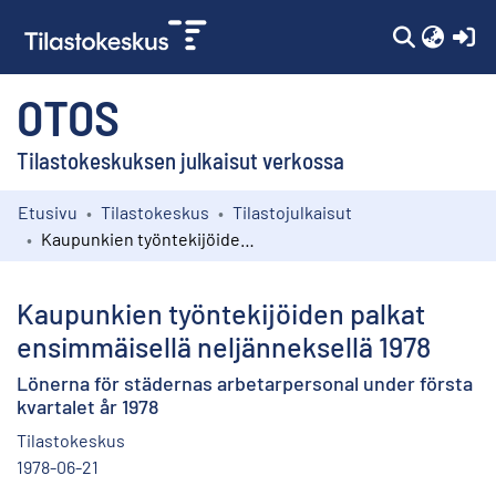
(c
OTOS
Tilastokeskuksen julkaisut verkossa
Etusivu
Tilastokeskus
Tilastojulkaisut
Kokoelmat
Kaupunkien työntekijöiden palkat ensimmäisellä neljänneksellä 1978
Selaa
Kaupunkien työntekijöiden palkat
ensimmäisellä neljänneksellä 1978
Lönerna för städernas arbetarpersonal under första
kvartalet år 1978
Tilastokeskus
1978-06-21