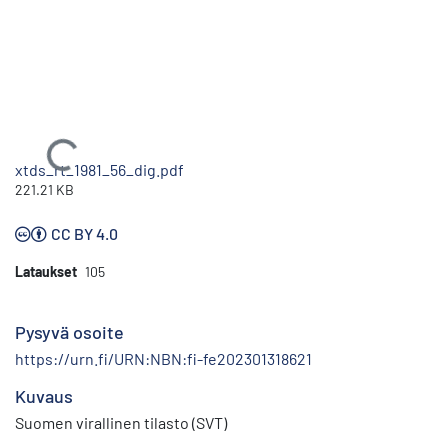
Ladataan...
xtds_rt_1981_56_dig.pdf
221.21 KB
CC BY 4.0
Lataukset
105
Pysyvä osoite
https://urn.fi/URN:NBN:fi-fe202301318621
Kuvaus
Suomen virallinen tilasto (SVT)