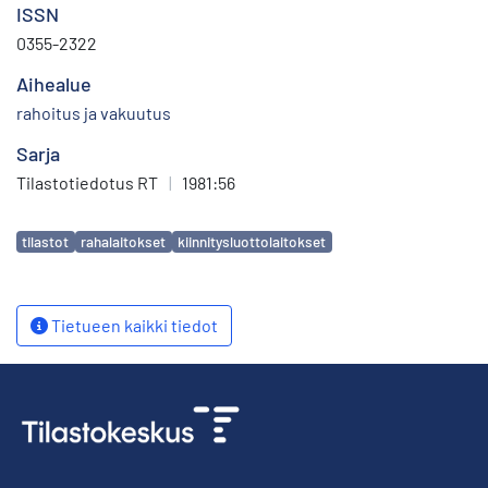
ISSN
0355-2322
Aihealue
rahoitus ja vakuutus
Sarja
Tilastotiedotus RT
|
1981:56
Avainsanat
tilastot
rahalaitokset
kiinnitysluottolaitokset
Tietueen kaikki tiedot