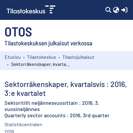
(c
OTOS
Tilastokeskuksen julkaisut verkossa
Etusivu
Tilastokeskus
Tilastojulkaisut
Kokoelmat
Sektorräkenskaper, kvartalsvis : 2016, 3:e kvartalet
Selaa
Sektorräkenskaper, kvartalsvis : 2016,
3:e kvartalet
Sektoritilit neljännesvuosittain : 2016, 3.
vuosineljännes
Quarterly sector accounts : 2016, 3rd quarter
Statistikcentralen
2016