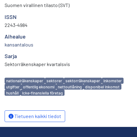
Suomen virallinen tilasto (SVT)
ISSN
2243-4984
Aihealue
kansantalous
Sarja
Sektorräkenskaper kvartalsvis
Avainsanat
nationalräkenskaper
sektorer
sektorräkenskaper
inkomster
utgifter
offentlig ekonomi
nettoutlåning
disponibel inkomst
hushåll
icke-finansiella företag
Tietueen kaikki tiedot