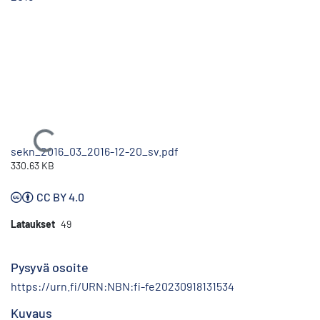
Ladataan...
sekn_2016_03_2016-12-20_sv.pdf
330.63 KB
CC BY 4.0
Lataukset
49
Pysyvä osoite
https://urn.fi/URN:NBN:fi-fe20230918131534
Kuvaus