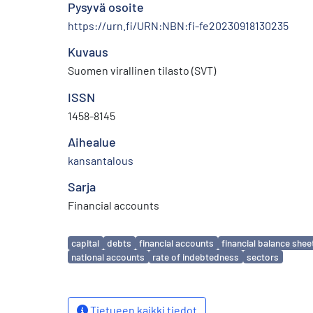
Pysyvä osoite
https://urn.fi/URN:NBN:fi-fe20230918130235
Kuvaus
Suomen virallinen tilasto (SVT)
ISSN
1458-8145
Aihealue
kansantalous
Sarja
Financial accounts
Avainsanat
capital
debts
financial accounts
financial balance shee
national accounts
rate of indebtedness
sectors
Tietueen kaikki tiedot