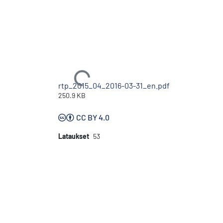
Ladataan...
rtp_2015_04_2016-03-31_en.pdf
250.9 KB
CC BY 4.0
Lataukset
53