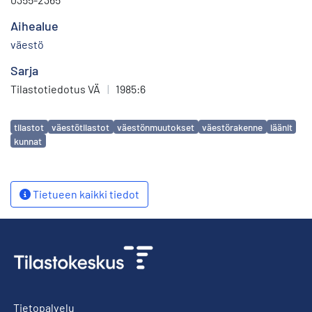
Aihealue
väestö
Sarja
Tilastotiedotus VÄ
|
1985:6
Avainsanat
tilastot
väestötilastot
väestönmuutokset
väestörakenne
läänit
kunnat
Tietueen kaikki tiedot
Tietopalvelu