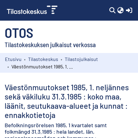
(c
OTOS
Tilastokeskuksen julkaisut verkossa
Etusivu
Tilastokeskus
Tilastojulkaisut
Kokoelmat
Väestönmuutokset 1985, 1. neljännes sekä väkiluku 31.3.1985 : koko maa, läänit, seutukaava-alueet ja kunnat : ennakkotietoja
Selaa
Väestönmuutokset 1985, 1. neljännes
sekä väkiluku 31.3.1985 : koko maa,
läänit, seutukaava-alueet ja kunnat :
ennakkotietoja
Befolkningsrörelsen 1985, 1 kvartalet samt
folkmängd 31.3.1985 : hela landet, län,