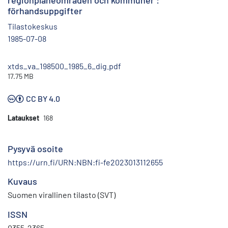
regionplaneområden och kommuner :
förhandsuppgifter
Tilastokeskus
1985-07-08
xtds_va_198500_1985_6_dig.pdf
17.75 MB
CC BY 4.0
Lataukset
168
Pysyvä osoite
https://urn.fi/URN:NBN:fi-fe2023013112655
Kuvaus
Suomen virallinen tilasto (SVT)
ISSN
0355-2365