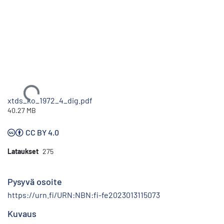
Ladataan...
xtds_ko_1972_4_dig.pdf
40.27 MB
CC BY 4.0
Lataukset
275
Pysyvä osoite
https://urn.fi/URN:NBN:fi-fe2023013115073
Kuvaus