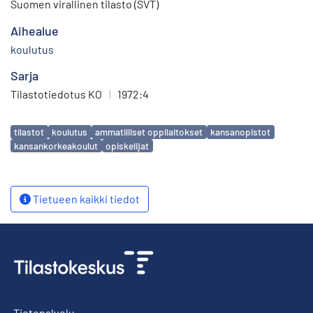
Suomen virallinen tilasto (SVT)
Aihealue
koulutus
Sarja
Tilastotiedotus KO
|
1972:4
Avainsanat
tilastot
koulutus
ammatilliset oppilaitokset
kansanopistot
kansankorkeakoulut
opiskelijat
Tietueen kaikki tiedot
Tietopalvelu