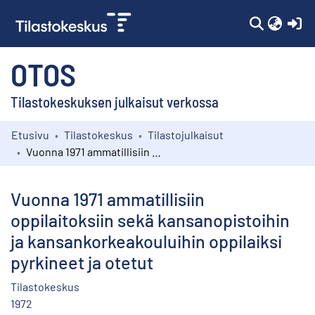
(c
OTOS
Tilastokeskuksen julkaisut verkossa
Etusivu
Tilastokeskus
Tilastojulkaisut
Kokoelmat
Vuonna 1971 ammatillisiin oppilaitoksiin sekä kansanopistoihin ja kansankorkeakouluihin oppilaiksi pyrkineet ja otetut
Selaa
Vuonna 1971 ammatillisiin
oppilaitoksiin sekä kansanopistoihin
ja kansankorkeakouluihin oppilaiksi
pyrkineet ja otetut
Tilastokeskus
1972