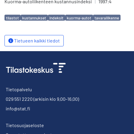
Kuorma-autoliikenteen kustannusindeksi
|
1997:4
Avainsanat
tilastot
kustannukset
indeksit
kuorma-autot
tavaraliikenne
Tietueen kaikki tiedot
Tietopalvelu
029 551 2220
(arkisin klo 9.00-16.00)
info@stat.fi
Tietosuojaseloste