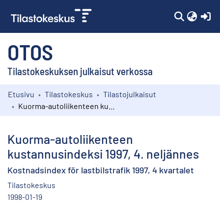
(c
OTOS
Tilastokeskuksen julkaisut verkossa
Etusivu
Tilastokeskus
Tilastojulkaisut
Kokoelmat
Kuorma-autoliikenteen kustannusindeksi 1997, 4. neljännes
Selaa
Kuorma-autoliikenteen
kustannusindeksi 1997, 4. neljännes
Kostnadsindex för lastbilstrafik 1997, 4 kvartalet
Tilastokeskus
1998-01-19