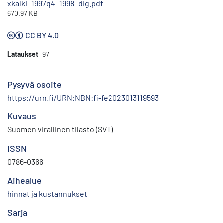
xkalki_1997q4_1998_dig.pdf
670.97 KB
CC BY 4.0
Lataukset
97
Pysyvä osoite
https://urn.fi/URN:NBN:fi-fe2023013119593
Kuvaus
Suomen virallinen tilasto (SVT)
ISSN
0786-0366
Aihealue
hinnat ja kustannukset
Sarja