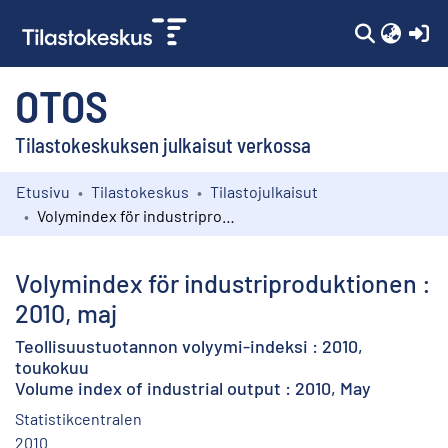
(c
OTOS
Tilastokeskuksen julkaisut verkossa
Etusivu
Tilastokeskus
Tilastojulkaisut
Kokoelmat
Volymindex för industriproduktionen : 2010, maj
Selaa
Volymindex för industriproduktionen :
2010, maj
Teollisuustuotannon volyymi-indeksi : 2010,
toukokuu
Volume index of industrial output : 2010, May
Statistikcentralen
2010