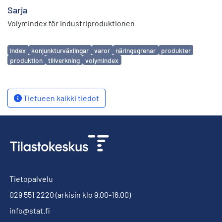
Sarja
Volymindex för industriproduktionen
Avainsanat
index
konjunkturväxlingar
varor
näringsgrenar
produkter
produktion
tillverkning
volymindex
Tietueen kaikki tiedot
Tietopalvelu
029 551 2220
(arkisin klo 9.00-16.00)
info@stat.fi