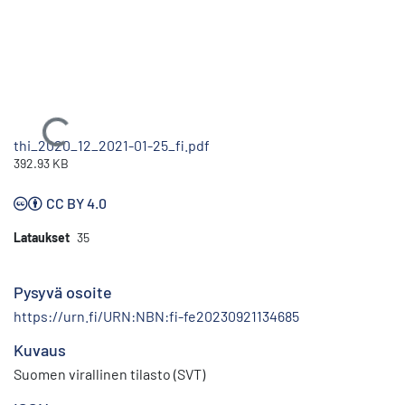
Ladataan...
thi_2020_12_2021-01-25_fi.pdf
392.93 KB
CC BY 4.0
Lataukset
35
Pysyvä osoite
https://urn.fi/URN:NBN:fi-fe20230921134685
Kuvaus
Suomen virallinen tilasto (SVT)