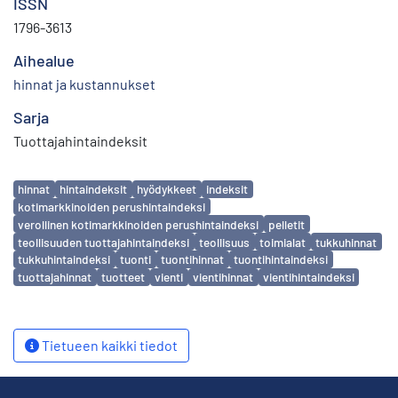
ISSN
1796-3613
Aihealue
hinnat ja kustannukset
Sarja
Tuottajahintaindeksit
Avainsanat
hinnat
hintaindeksit
hyödykkeet
indeksit
kotimarkkinoiden perushintaindeksi
verollinen kotimarkkinoiden perushintaindeksi
pelletit
teollisuuden tuottajahintaindeksi
teollisuus
toimialat
tukkuhinnat
tukkuhintaindeksi
tuonti
tuontihinnat
tuontihintaindeksi
tuottajahinnat
tuotteet
vienti
vientihinnat
vientihintaindeksi
Tietueen kaikki tiedot