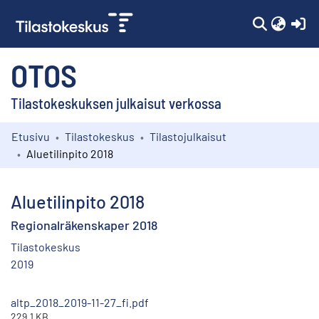
(c
OTOS
Tilastokeskuksen julkaisut verkossa
Etusivu
Tilastokeskus
Tilastojulkaisut
Kokoelmat
Aluetilinpito 2018
Selaa
Aluetilinpito 2018
Regionalräkenskaper 2018
Tilastokeskus
2019
altp_2018_2019-11-27_fi.pdf
229.1 KB