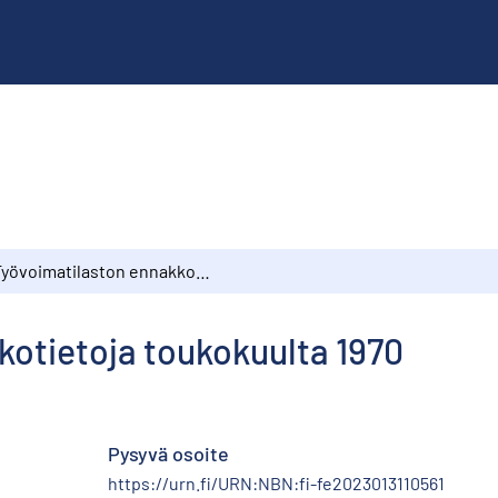
Työvoimatilaston ennakkotietoja toukokuulta 1970
kotietoja toukokuulta 1970
Pysyvä osoite
https://urn.fi/URN:NBN:fi-fe2023013110561