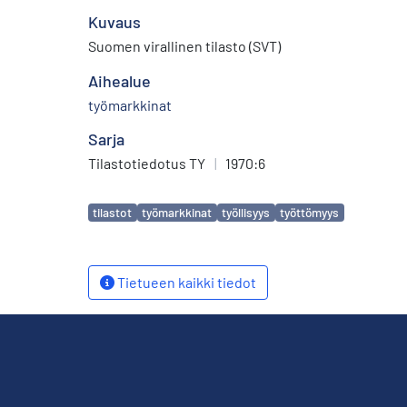
Kuvaus
Suomen virallinen tilasto (SVT)
Aihealue
työmarkkinat
Sarja
Tilastotiedotus TY
|
1970:6
Avainsanat
tilastot
työmarkkinat
työllisyys
työttömyys
Tietueen kaikki tiedot