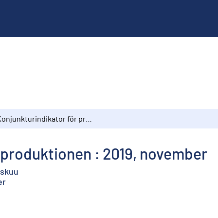
Konjunkturindikator för produktionen : 2019, november
 produktionen : 2019, november
askuu
er