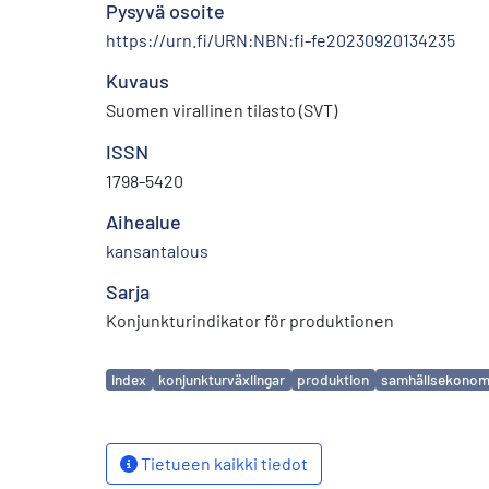
Pysyvä osoite
https://urn.fi/URN:NBN:fi-fe20230920134235
Kuvaus
Suomen virallinen tilasto (SVT)
ISSN
1798-5420
Aihealue
kansantalous
Sarja
Konjunkturindikator för produktionen
Avainsanat
index
konjunkturväxlingar
produktion
samhällsekonom
Tietueen kaikki tiedot