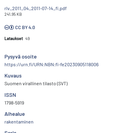
rlv_2011_04_2011-07-14_fi.pdf
241.95 KB
CC BY 4.0
Lataukset
49
Pysyvä osoite
https://urn.fi/URN:NBN:fi-fe20230905118006
Kuvaus
Suomen virallinen tilasto (SVT)
ISSN
1798-5919
Aihealue
rakentaminen
Sarja