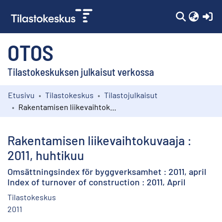
(c
OTOS
Tilastokeskuksen julkaisut verkossa
Etusivu
Tilastokeskus
Tilastojulkaisut
Kokoelmat
Rakentamisen liikevaihtokuvaaja : 2011, huhtikuu
Selaa
Rakentamisen liikevaihtokuvaaja :
2011, huhtikuu
Omsättningsindex för byggverksamhet : 2011, april
Index of turnover of construction : 2011, April
Tilastokeskus
2011