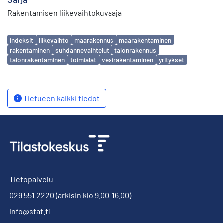
Rakentamisen liikevaihtokuvaaja
Avainsanat
indeksit
liikevaihto
maarakennus
maarakentaminen
rakentaminen
suhdannevaihtelut
talonrakennus
talonrakentaminen
toimialat
vesirakentaminen
yritykset
Tietueen kaikki tiedot
Tietopalvelu
029 551 2220
(arkisin klo 9.00-16.00)
info@stat.fi