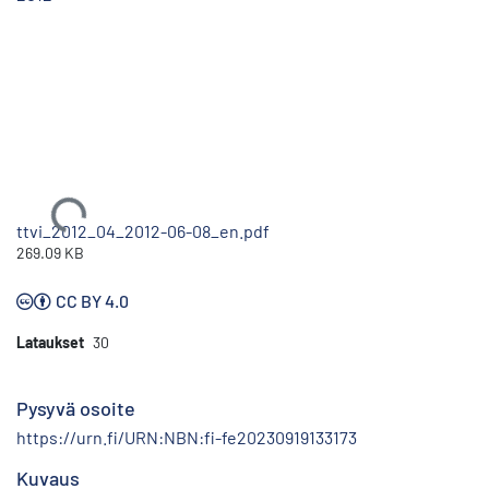
Ladataan...
ttvi_2012_04_2012-06-08_en.pdf
269.09 KB
CC BY 4.0
Lataukset
30
Pysyvä osoite
https://urn.fi/URN:NBN:fi-fe20230919133173
Kuvaus