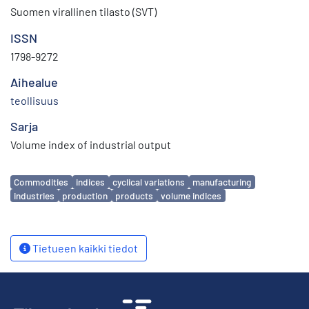
Suomen virallinen tilasto (SVT)
ISSN
1798-9272
Aihealue
teollisuus
Sarja
Volume index of industrial output
Avainsanat
Commodities
indices
cyclical variations
manufacturing
industries
production
products
volume indices
Tietueen kaikki tiedot