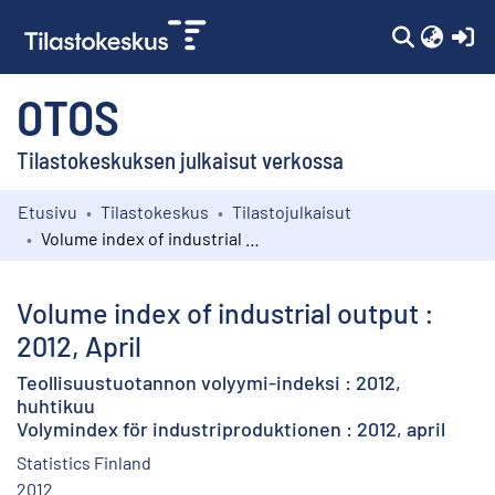
(c
OTOS
Tilastokeskuksen julkaisut verkossa
Etusivu
Tilastokeskus
Tilastojulkaisut
Kokoelmat
Volume index of industrial output : 2012, April
Selaa
Volume index of industrial output :
2012, April
Teollisuustuotannon volyymi-indeksi : 2012,
huhtikuu
Volymindex för industriproduktionen : 2012, april
Statistics Finland
2012