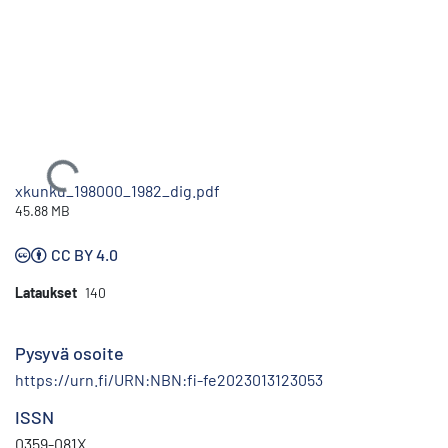
Ladataan...
xkunku_198000_1982_dig.pdf
45.88 MB
CC BY 4.0
Lataukset
140
Pysyvä osoite
https://urn.fi/URN:NBN:fi-fe2023013123053
ISSN
0359-081X