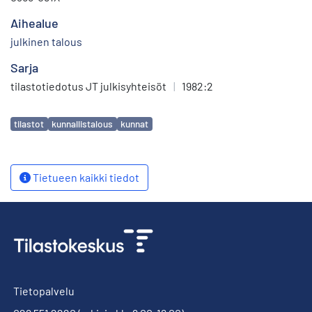
Aihealue
julkinen talous
Sarja
tilastotiedotus JT julkisyhteisöt
|
1982:2
Avainsanat
tilastot
kunnallistalous
kunnat
Tietueen kaikki tiedot
Tietopalvelu