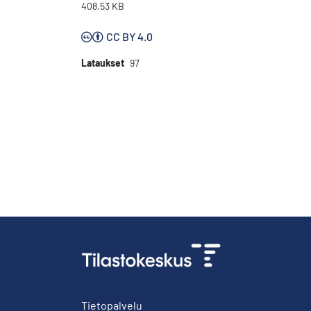
408.53 KB
CC BY 4.0
Lataukset
97
Tietopalvelu