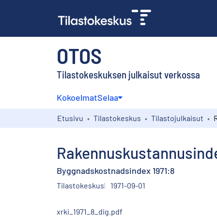
OTOS
Tilastokeskuksen julkaisut verkossa
Kokoelmat
Selaa
Etusivu
Tilastokeskus
Tilastojulkaisut
Rakennuskustannusinde
Byggnadskostnadsindex 1971:8
Tilastokeskus
1971-09-01
xrki_1971_8_dig.pdf