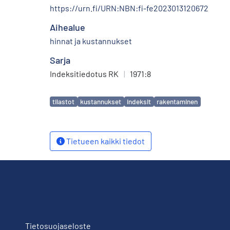
https://urn.fi/URN:NBN:fi-fe2023013120672
Aihealue
hinnat ja kustannukset
Sarja
Indeksitiedotus RK
|
1971:8
Avainsanat
tilastot
kustannukset
indeksit
rakentaminen
Tietueen kaikki tiedot
Tietosuojaseloste