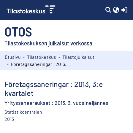
(c
OTOS
Tilastokeskuksen julkaisut verkossa
Etusivu
Tilastokeskus
Tilastojulkaisut
Kokoelmat
Företagssaneringar : 2013, 3:e kvartalet
Selaa
Företagssaneringar : 2013, 3:e
kvartalet
Yrityssaneeraukset : 2013, 3. vuosineljännes
Statistikcentralen
2013