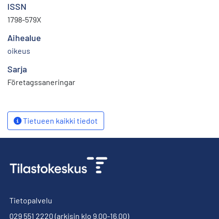
ISSN
1798-579X
Aihealue
oikeus
Sarja
Företagssaneringar
Tietueen kaikki tiedot
Tietopalvelu
029 551 2220
(arkisin klo 9.00-16.00)