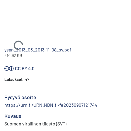
Ladataan...
ysan_2013_03_2013-11-08_sv.pdf
214.92 KB
CC BY 4.0
Lataukset
47
Pysyvä osoite
https://urn.fi/URN:NBN:fi-fe20230907121744
Kuvaus
Suomen virallinen tilasto (SVT)