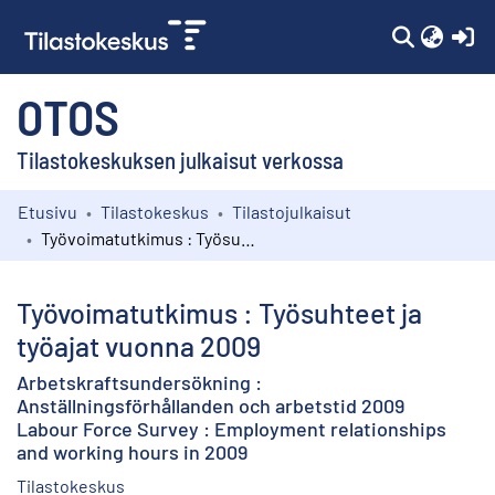
(c
OTOS
Tilastokeskuksen julkaisut verkossa
Etusivu
Tilastokeskus
Tilastojulkaisut
Kokoelmat
Työvoimatutkimus : Työsuhteet ja työajat vuonna 2009
Selaa
Työvoimatutkimus : Työsuhteet ja
työajat vuonna 2009
Arbetskraftsundersökning :
Anställningsförhållanden och arbetstid 2009
Labour Force Survey : Employment relationships
and working hours in 2009
Tilastokeskus