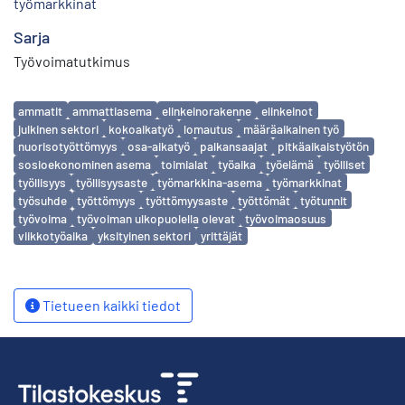
työmarkkinat
Sarja
Työvoimatutkimus
Avainsanat
ammatit
ammattiasema
elinkeinorakenne
elinkeinot
julkinen sektori
kokoaikatyö
lomautus
määräaikainen työ
nuorisotyöttömyys
osa-aikatyö
palkansaajat
pitkäaikaistyötön
sosioekonominen asema
toimialat
työaika
työelämä
työlliset
työllisyys
työllisyysaste
työmarkkina-asema
työmarkkinat
työsuhde
työttömyys
työttömyysaste
työttömät
työtunnit
työvoima
työvoiman ulkopuolella olevat
työvoimaosuus
viikkotyöaika
yksityinen sektori
yrittäjät
Tietueen kaikki tiedot