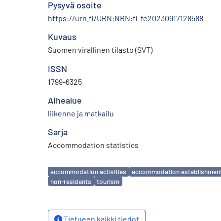
Pysyvä osoite
https://urn.fi/URN:NBN:fi-fe20230917128588
Kuvaus
Suomen virallinen tilasto (SVT)
ISSN
1799-6325
Aihealue
liikenne ja matkailu
Sarja
Accommodation statistics
Avainsanat
accommodation activities
accommodation establishmen
non-residents
tourism
Tietueen kaikki tiedot