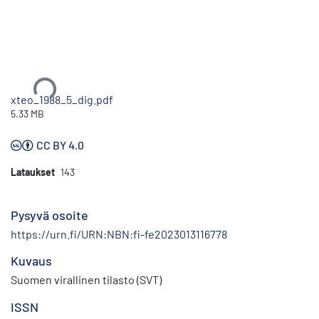
Ladataan...
xteo_1988_5_dig.pdf
5.33 MB
CC BY 4.0
Lataukset
143
Pysyvä osoite
https://urn.fi/URN:NBN:fi-fe2023013116778
Kuvaus
Suomen virallinen tilasto (SVT)
ISSN