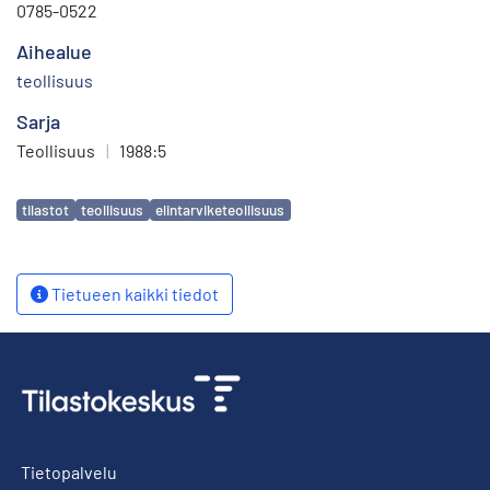
0785-0522
Aihealue
teollisuus
Sarja
Teollisuus
|
1988:5
Avainsanat
tilastot
teollisuus
elintarviketeollisuus
Tietueen kaikki tiedot
Tietopalvelu