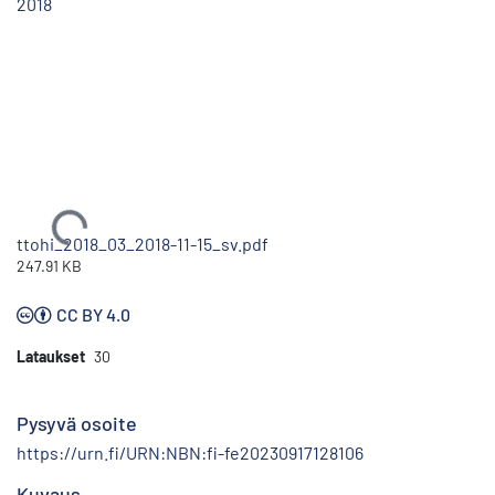
2018
Ladataan...
ttohi_2018_03_2018-11-15_sv.pdf
247.91 KB
CC BY 4.0
Lataukset
30
Pysyvä osoite
https://urn.fi/URN:NBN:fi-fe20230917128106
Kuvaus