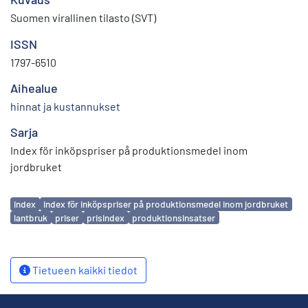
Suomen virallinen tilasto (SVT)
ISSN
1797-6510
Aihealue
hinnat ja kustannukset
Sarja
Index för inköpspriser på produktionsmedel inom
jordbruket
Avainsanat
index
index för inköpspriser på produktionsmedel inom jordbruket
lantbruk
priser
prisindex
produktionsinsatser
Tietueen kaikki tiedot