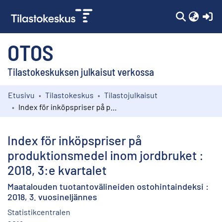
(c
OTOS
Tilastokeskuksen julkaisut verkossa
Etusivu
Tilastokeskus
Tilastojulkaisut
Kokoelmat
Index för inköpspriser på produktionsmedel inom jordbruket : 2018, 3:e kvartalet
Selaa
Index för inköpspriser på
produktionsmedel inom jordbruket :
2018, 3:e kvartalet
Maatalouden tuotantovälineiden ostohintaindeksi :
2018, 3. vuosineljännes
Statistikcentralen