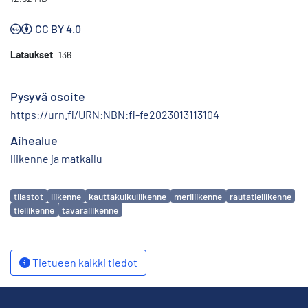
CC BY 4.0
Lataukset
136
Pysyvä osoite
https://urn.fi/URN:NBN:fi-fe2023013113104
Aihealue
liikenne ja matkailu
Avainsanat
tilastot
liikenne
kauttakulkuliikenne
meriliikenne
rautatieliikenne
tieliikenne
tavaraliikenne
Tietueen kaikki tiedot