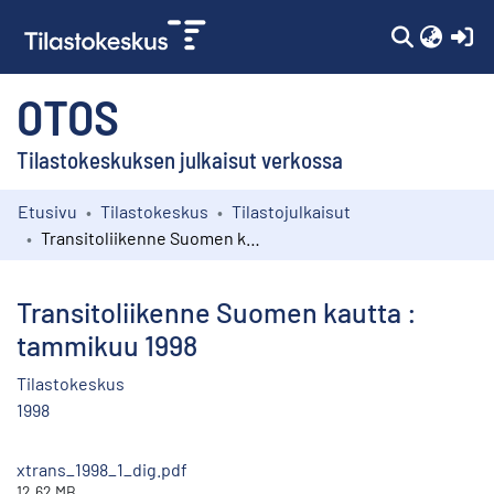
(c
OTOS
Tilastokeskuksen julkaisut verkossa
Etusivu
Tilastokeskus
Tilastojulkaisut
Kokoelmat
Transitoliikenne Suomen kautta : tammikuu 1998
Selaa
Transitoliikenne Suomen kautta :
tammikuu 1998
Tilastokeskus
1998
xtrans_1998_1_dig.pdf
12.62 MB