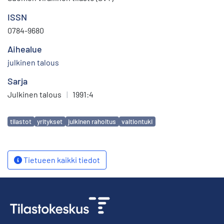
ISSN
0784-9680
Aihealue
julkinen talous
Sarja
Julkinen talous
|
1991:4
Avainsanat
tilastot
yritykset
julkinen rahoitus
valtiontuki
Tietueen kaikki tiedot