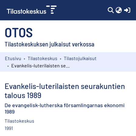
(c
OTOS
Tilastokeskuksen julkaisut verkossa
Etusivu
Tilastokeskus
Tilastojulkaisut
Kokoelmat
Evankelis-luterilaisten seurakuntien talous 1989
Selaa
Evankelis-luterilaisten seurakuntien
talous 1989
De evangelisk-lutherska församlingarnas ekonomi
1989
Tilastokeskus
1991