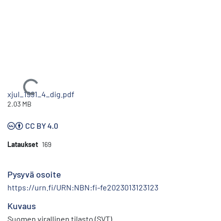
Ladataan...
xjul_1991_4_dig.pdf
2.03 MB
CC BY 4.0
Lataukset
169
Pysyvä osoite
https://urn.fi/URN:NBN:fi-fe2023013123123
Kuvaus
Suomen virallinen tilasto (SVT)