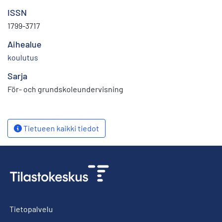
ISSN
1799-3717
Aihealue
koulutus
Sarja
För- och grundskoleundervisning
Tietueen kaikki tiedot
Tietopalvelu