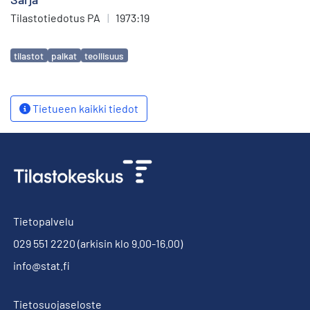
Tilastotiedotus PA
|
1973:19
Avainsanat
tilastot
palkat
teollisuus
Tietueen kaikki tiedot
Tietopalvelu
029 551 2220
(arkisin klo 9.00-16.00)
info@stat.fi
Tietosuojaseloste