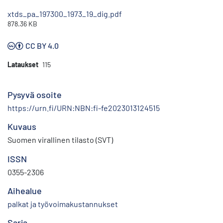
xtds_pa_197300_1973_19_dig.pdf
878.36 KB
CC BY 4.0
Lataukset
115
Pysyvä osoite
https://urn.fi/URN:NBN:fi-fe2023013124515
Kuvaus
Suomen virallinen tilasto (SVT)
ISSN
0355-2306
Aihealue
palkat ja työvoimakustannukset
Sarja