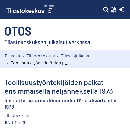
(c
OTOS
Tilastokeskuksen julkaisut verkossa
Etusivu
Tilastokeskus
Tilastojulkaisut
Kokoelmat
Teollisuustyöntekijöiden palkat ensimmäisellä neljänneksellä 1973
Selaa
Teollisuustyöntekijöiden palkat
ensimmäisellä neljänneksellä 1973
Industriarbetarnas löner under första kvartalet år
1973
Tilastokeskus
1973-09-05