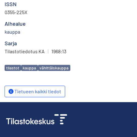
ISSN
0355-225X
Aihealue
kauppa
Sarja
Tilastotiedotus KA
|
1968:13
Avainsanat
tilastot
kauppa
vähittäiskauppa
Tietueen kaikki tiedot