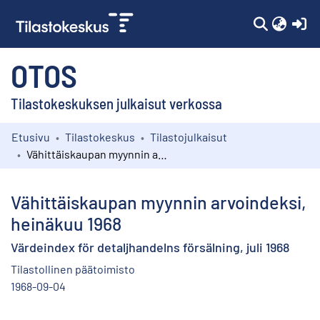
(c
OTOS
Tilastokeskuksen julkaisut verkossa
Etusivu
Tilastokeskus
Tilastojulkaisut
Kokoelmat
Vähittäiskaupan myynnin arvoindeksi, heinäkuu 1968
Selaa
Vähittäiskaupan myynnin arvoindeksi,
heinäkuu 1968
Värdeindex för detaljhandelns försälning, juli 1968
Tilastollinen päätoimisto
1968-09-04