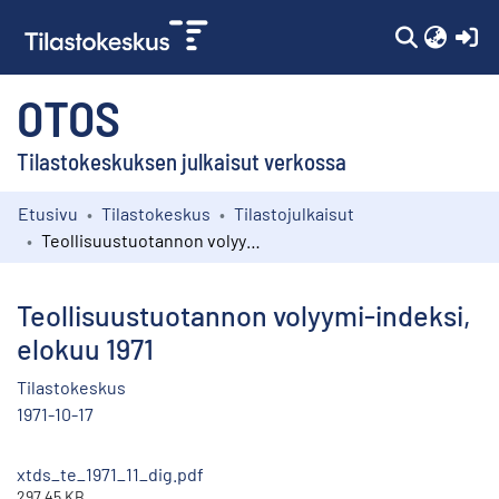
(c
OTOS
Tilastokeskuksen julkaisut verkossa
Etusivu
Tilastokeskus
Tilastojulkaisut
Kokoelmat
Teollisuustuotannon volyymi-indeksi, elokuu 1971
Selaa
Teollisuustuotannon volyymi-indeksi,
elokuu 1971
Tilastokeskus
1971-10-17
xtds_te_1971_11_dig.pdf
297.45 KB