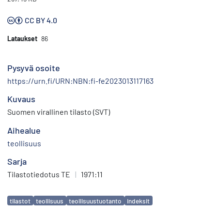
CC BY 4.0
Lataukset
86
Pysyvä osoite
https://urn.fi/URN:NBN:fi-fe2023013117163
Kuvaus
Suomen virallinen tilasto (SVT)
Aihealue
teollisuus
Sarja
Tilastotiedotus TE
|
1971:11
Avainsanat
tilastot
teollisuus
teollisuustuotanto
indeksit