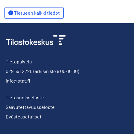
Tietueen kaikki tiedot
Tietopalvelu
029 551 2220
(arkisin klo 9.00-16.00)
info@stat.fi
Tietosuojaseloste
Saavutettavuusseloste
Evästeasetukset