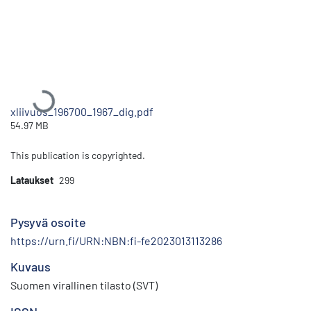
Ladataan...
xliivuos_196700_1967_dig.pdf
54.97 MB
This publication is copyrighted.
Lataukset
299
Pysyvä osoite
https://urn.fi/URN:NBN:fi-fe2023013113286
Kuvaus
Suomen virallinen tilasto (SVT)