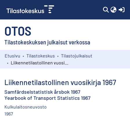
(c
OTOS
Tilastokeskuksen julkaisut verkossa
Etusivu
Tilastokeskus
Tilastojulkaisut
Kokoelmat
Liikennetilastollinen vuosikirja 1967
Selaa
Liikennetilastollinen vuosikirja 1967
Samfärdselstatistisk årsbok 1967
Yearbook of Transport Statistics 1967
Kulkulaitosneuvosto
1967