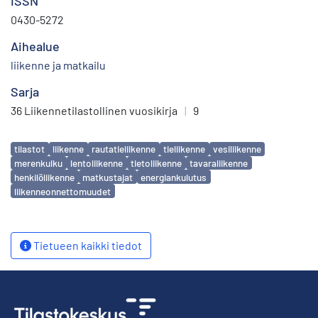
ISSN
0430-5272
Aihealue
liikenne ja matkailu
Sarja
36 Liikennetilastollinen vuosikirja
|
9
Avainsanat
tilastot
liikenne
rautatieliikenne
tieliikenne
vesiliikenne
merenkulku
lentoliikenne
tietoliikenne
tavaraliikenne
henkilöliikenne
matkustajat
energiankulutus
liikenneonnettomuudet
Tietueen kaikki tiedot