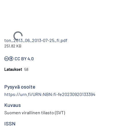
Ladataan...
ton_2013_06_2013-07-25_fi.pdf
251.82 KB
CC BY 4.0
Lataukset
58
Pysyvä osoite
https://urn.fi/URN:NBN:fi-fe20230920133394
Kuvaus
Suomen virallinen tilasto (SVT)
ISSN