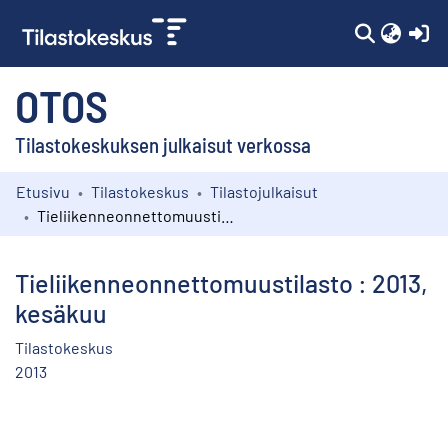
(c
OTOS
Tilastokeskuksen julkaisut verkossa
Etusivu
Tilastokeskus
Tilastojulkaisut
Kokoelmat
Tieliikenneonnettomuustilasto : 2013, kesäkuu
Selaa
Tieliikenneonnettomuustilasto : 2013,
kesäkuu
Tilastokeskus
2013