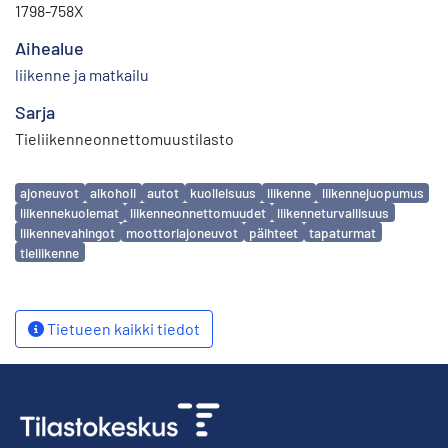
1798-758X
Aihealue
liikenne ja matkailu
Sarja
Tieliikenneonnettomuustilasto
Avainsanat
ajoneuvot
alkoholi
autot
kuolleisuus
liikenne
liikennejuopumus
liikennekuolemat
liikenneonnettomuudet
liikenneturvallisuus
liikennevahingot
moottoriajoneuvot
päihteet
tapaturmat
tieliikenne
Tietueen kaikki tiedot