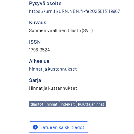
Pysyvä osoite
https://urn.fi/URN:NBN:fi-fe2023013119967
Kuvaus
Suomen virallinen tilasto (SVT)
ISSN
1796-3524
Aihealue
hinnat ja kustannukset
Sarja
Hinnat ja kustannukset
Avainsanat
tilastot
hinnat
indeksit
kuluttajahinnat
Tietueen kaikki tiedot