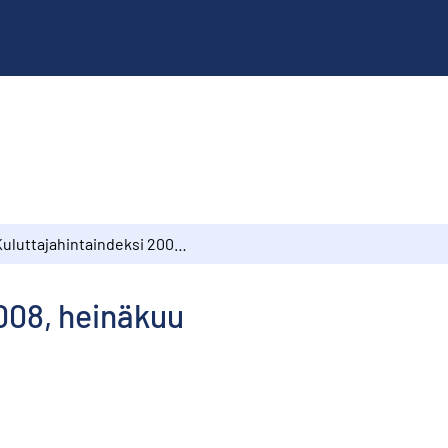
Kuluttajahintaindeksi 2008, heinäkuu
008, heinäkuu