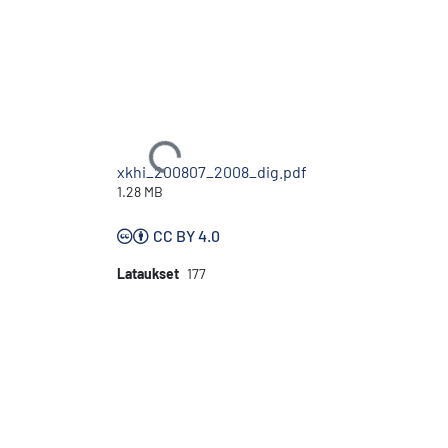
Ladataan...
xkhi_200807_2008_dig.pdf
1.28 MB
CC BY 4.0
Lataukset
177