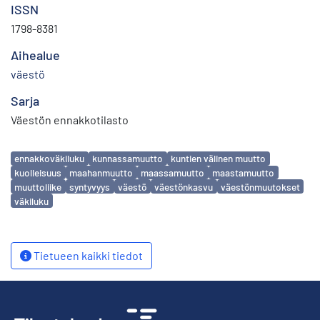
ISSN
1798-8381
Aihealue
väestö
Sarja
Väestön ennakkotilasto
Avainsanat
ennakkoväkiluku
kunnassamuutto
kuntien välinen muutto
kuolleisuus
maahanmuutto
maassamuutto
maastamuutto
muuttoliike
syntyvyys
väestö
väestönkasvu
väestönmuutokset
väkiluku
Tietueen kaikki tiedot