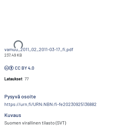
Ladataan...
vamuu_2011_02_2011-03-17_fi.pdf
237.49 KB
CC BY 4.0
Lataukset
77
Pysyvä osoite
https://urn.fi/URN:NBN:fi-fe20230925136882
Kuvaus
Suomen virallinen tilasto (SVT)