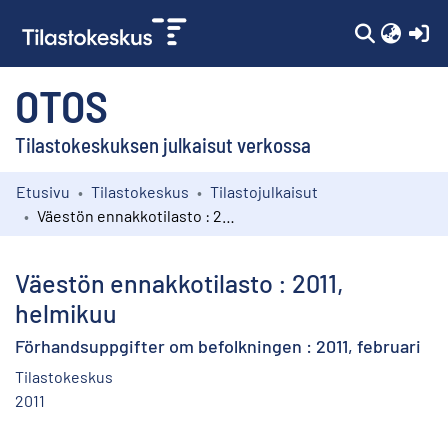
(c
OTOS
Tilastokeskuksen julkaisut verkossa
Etusivu
Tilastokeskus
Tilastojulkaisut
Kokoelmat
Väestön ennakkotilasto : 2011, helmikuu
Selaa
Väestön ennakkotilasto : 2011,
helmikuu
Förhandsuppgifter om befolkningen : 2011, februari
Tilastokeskus
2011