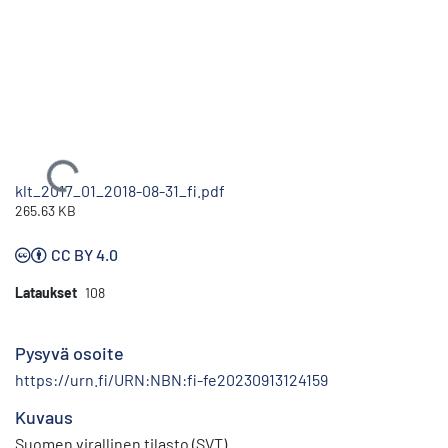
Ladataan...
klt_2017_01_2018-08-31_fi.pdf
265.63 KB
CC BY 4.0
Lataukset
108
Pysyvä osoite
https://urn.fi/URN:NBN:fi-fe20230913124159
Kuvaus
Suomen virallinen tilasto (SVT)