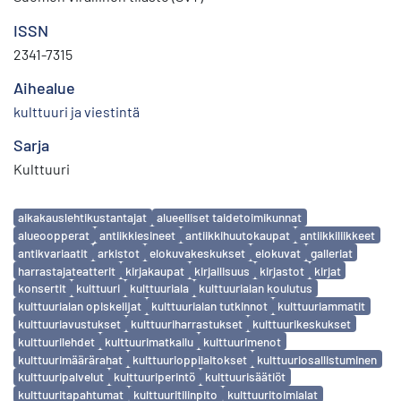
ISSN
2341-7315
Aihealue
kulttuuri ja viestintä
Sarja
Kulttuuri
Avainsanat
aikakauslehtikustantajat
alueelliset taidetoimikunnat
alueoopperat
antiikkiesineet
antiikkihuutokaupat
antiikkiliikkeet
antikvariaatit
arkistot
elokuvakeskukset
elokuvat
galleriat
harrastajateatterit
kirjakaupat
kirjallisuus
kirjastot
kirjat
konsertit
kulttuuri
kulttuuriala
kulttuurialan koulutus
kulttuurialan opiskelijat
kulttuurialan tutkinnot
kulttuuriammatit
kulttuuriavustukset
kulttuuriharrastukset
kulttuurikeskukset
kulttuurilehdet
kulttuurimatkailu
kulttuurimenot
kulttuurimäärärahat
kulttuurioppilaitokset
kulttuuriosallistuminen
kulttuuripalvelut
kulttuuriperintö
kulttuurisäätiöt
kulttuuritapahtumat
kulttuuritilinpito
kulttuuritoimialat