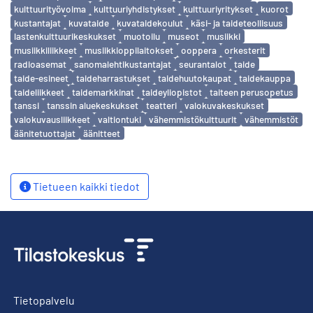
kulttuurityövoima
kulttuuriyhdistykset
kulttuuriyritykset
kuorot
kustantajat
kuvataide
kuvataidekoulut
käsi- ja taideteollisuus
lastenkulttuurikeskukset
muotoilu
museot
musiikki
musiikkiliikkeet
musiikkioppilaitokset
ooppera
orkesterit
radioasemat
sanomalehtikustantajat
seurantalot
taide
taide-esineet
taideharrastukset
taidehuutokaupat
taidekauppa
taideliikkeet
taidemarkkinat
taideyliopistot
taiteen perusopetus
tanssi
tanssin aluekeskukset
teatteri
valokuvakeskukset
valokuvausliikkeet
valtiontuki
vähemmistökulttuurit
vähemmistöt
äänitetuottajat
äänitteet
Tietueen kaikki tiedot
Tietopalvelu