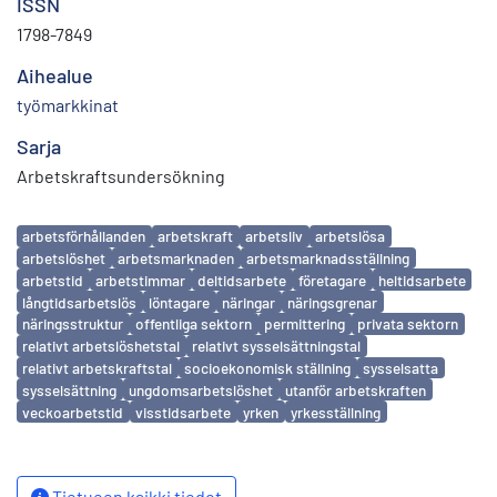
ISSN
1798-7849
Aihealue
työmarkkinat
Sarja
Arbetskraftsundersökning
Avainsanat
arbetsförhållanden
arbetskraft
arbetsliv
arbetslösa
arbetslöshet
arbetsmarknaden
arbetsmarknadsställning
arbetstid
arbetstimmar
deltidsarbete
företagare
heltidsarbete
långtidsarbetslös
löntagare
näringar
näringsgrenar
näringsstruktur
offentliga sektorn
permittering
privata sektorn
relativt arbetslöshetstal
relativt sysselsättningstal
relativt arbetskraftstal
socioekonomisk ställning
sysselsatta
sysselsättning
ungdomsarbetslöshet
utanför arbetskraften
veckoarbetstid
visstidsarbete
yrken
yrkesställning
Tietueen kaikki tiedot