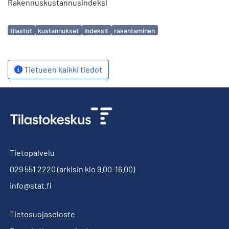
Rakennuskustannusindeksi
Avainsanat
tilastot
kustannukset
indeksit
rakentaminen
Tietueen kaikki tiedot
Tietopalvelu
029 551 2220
(arkisin klo 9.00-16.00)
info@stat.fi
Tietosuojaseloste