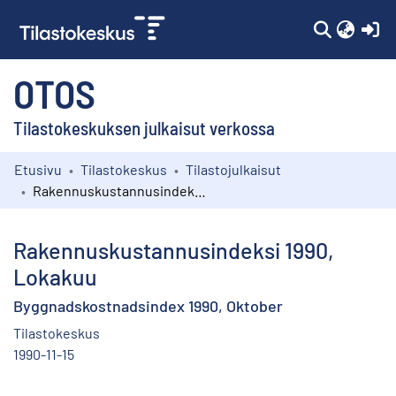
(c
OTOS
Tilastokeskuksen julkaisut verkossa
Etusivu
Tilastokeskus
Tilastojulkaisut
Kokoelmat
Rakennuskustannusindeksi 1990, Lokakuu
Selaa
Rakennuskustannusindeksi 1990,
Lokakuu
Byggnadskostnadsindex 1990, Oktober
Tilastokeskus
1990-11-15