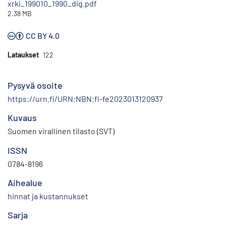
xrki_199010_1990_dig.pdf
2.38 MB
CC BY 4.0
Lataukset
122
Pysyvä osoite
https://urn.fi/URN:NBN:fi-fe2023013120937
Kuvaus
Suomen virallinen tilasto (SVT)
ISSN
0784-8196
Aihealue
hinnat ja kustannukset
Sarja