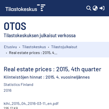
(c
OTOS
Tilastokeskuksen julkaisut verkossa
Etusivu
Tilastokeskus
Tilastojulkaisut
Kokoelmat
Real estate prices : 2015, 4th quarter
Selaa
Real estate prices : 2015, 4th quarter
Kiinteistöjen hinnat : 2015, 4. vuosineljännes
Statistics Finland
2016
kihi_2015_04_2016-03-11_en.pdf
295.17 KB