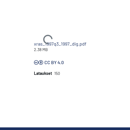
Ladataan...
xras_1997q3_1997_dig.pdf
2.38 MB
CC BY 4.0
Lataukset
150