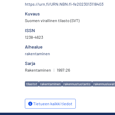
https://urn.fi/URN:NBN:fi-fe2023013118403
Kuvaus
Suomen virallinen tilasto (SVT)
ISSN
1238-4623
Aihealue
rakentaminen
Sarja
Rakentaminen
|
1997:26
Avainsanat
tilastot
rakentaminen
rakennustuotanto
rakennusluvat
Tietueen kaikki tiedot