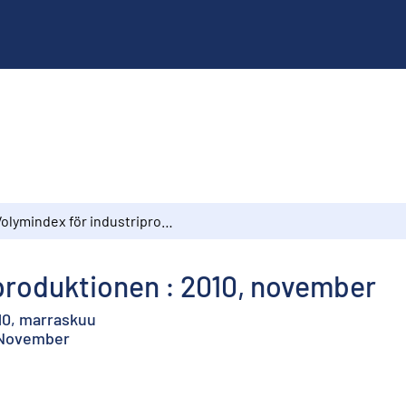
Volymindex för industriproduktionen : 2010, november
produktionen : 2010, november
10, marraskuu
, November