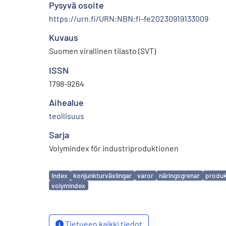
Pysyvä osoite
https://urn.fi/URN:NBN:fi-fe20230919133009
Kuvaus
Suomen virallinen tilasto (SVT)
ISSN
1798-9264
Aihealue
teollisuus
Sarja
Volymindex för industriproduktionen
Avainsanat
index
konjunkturväxlingar
varor
näringsgrenar
produk
volymindex
Tietueen kaikki tiedot