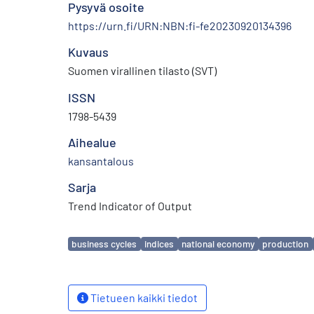
Pysyvä osoite
https://urn.fi/URN:NBN:fi-fe20230920134396
Kuvaus
Suomen virallinen tilasto (SVT)
ISSN
1798-5439
Aihealue
kansantalous
Sarja
Trend Indicator of Output
Avainsanat
business cycles
indices
national economy
production
Tietueen kaikki tiedot