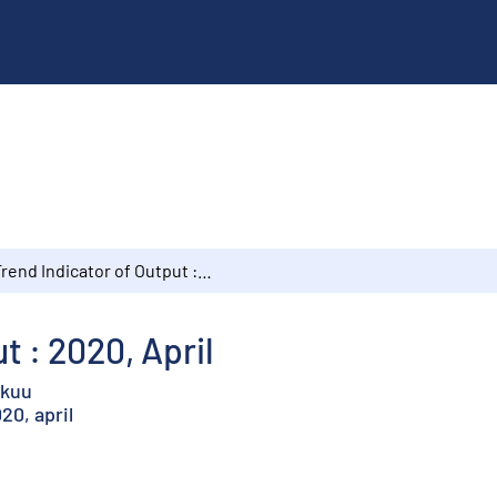
Trend Indicator of Output : 2020, April
t : 2020, April
ikuu
20, april