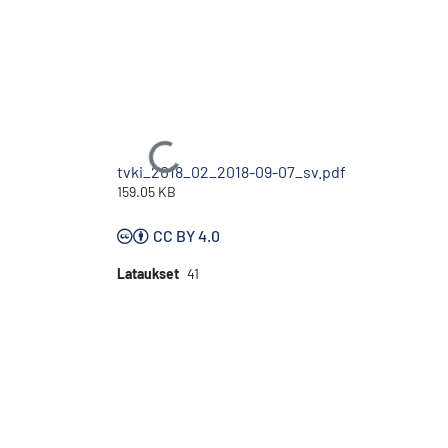
Ladataan...
tvki_2018_02_2018-09-07_sv.pdf
159.05 KB
CC BY 4.0
Lataukset
41