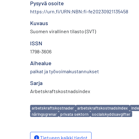
Pysyvä osoite
https://urn.fi/URN:NBN:fi-fe20230921135458
Kuvaus
Suomen virallinen tilasto (SVT)
ISSN
1798-3606
Aihealue
palkat ja työvoimakustannukset
Sarja
Arbetskraftskostnadsindex
Avainsanat
arbetskraftskostnader
arbetskraftskostnadsindex
ind
näringsgrenar
privata sektorn
socialskyddsavgifter
Tietueen kaikki tiedot