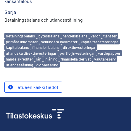
kansantalous
Sarja
Betalningsbalans och utlandsställning
Avainsanat
betalningsbalans
bytesbalans
handelsbalans
varor
tjänster
primära inkomster
sekundära inkomster
kapitaltransfereringar
kapitalbalans
finansiell balans
direktinvesteringar
utländska direktinvesteringar
portföljinvesteringar
värdepapper
handelskrediter
lån
inlåning
finansiella derivat
valutareserv
utlandsställning
globalisering
Tietueen kaikki tiedot