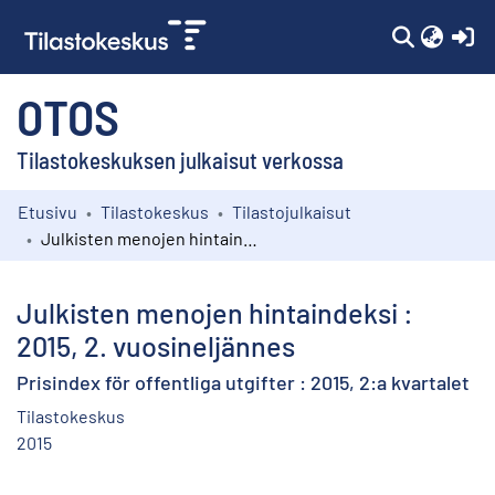
(c
OTOS
Tilastokeskuksen julkaisut verkossa
Etusivu
Tilastokeskus
Tilastojulkaisut
Kokoelmat
Julkisten menojen hintaindeksi : 2015, 2. vuosineljännes
Selaa
Julkisten menojen hintaindeksi :
2015, 2. vuosineljännes
Prisindex för offentliga utgifter : 2015, 2:a kvartalet
Tilastokeskus
2015