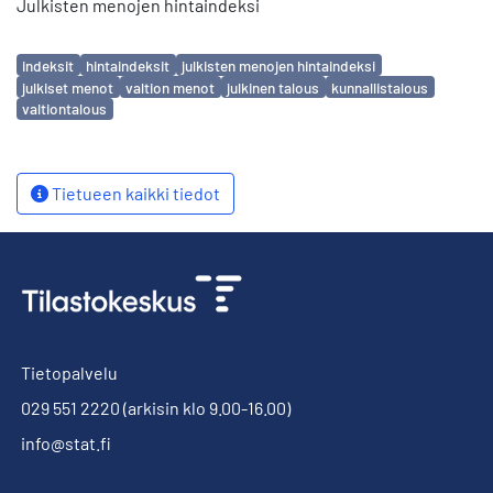
Julkisten menojen hintaindeksi
Avainsanat
indeksit
hintaindeksit
julkisten menojen hintaindeksi
julkiset menot
valtion menot
julkinen talous
kunnallistalous
valtiontalous
Tietueen kaikki tiedot
Tietopalvelu
029 551 2220
(arkisin klo 9.00-16.00)
info@stat.fi