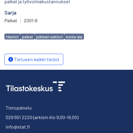
palkat ja työvoimakustannukset
Sarja
Palkat
|
2001:6
Avainsanat
tilastot
palkat
julkinen sektori
kunta-ala
Tietueen kaikki tiedot
Tietopalvelu
029 551 2220
(arkisin klo 9.00-16.00)
info@stat.fi