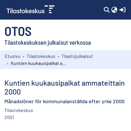
(c
OTOS
Tilastokeskuksen julkaisut verkossa
Etusivu
Tilastokeskus
Tilastojulkaisut
Kokoelmat
Kuntien kuukausipalkat ammateittain 2000
Selaa
Kuntien kuukausipalkat ammateittain
2000
Månadslöner för kommunalanställda efter yrke 2000
Tilastokeskus
2001