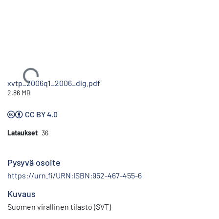
Ladataan...
xvtp_2006q1_2006_dig.pdf
2.86 MB
CC BY 4.0
Lataukset
36
Pysyvä osoite
https://urn.fi/URN:ISBN:952-467-455-6
Kuvaus
Suomen virallinen tilasto (SVT)