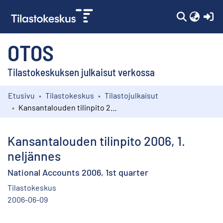
(c
OTOS
Tilastokeskuksen julkaisut verkossa
Etusivu
Tilastokeskus
Tilastojulkaisut
Kokoelmat
Kansantalouden tilinpito 2006, 1. neljännes
Selaa
Kansantalouden tilinpito 2006, 1.
neljännes
National Accounts 2006, 1st quarter
Tilastokeskus
2006-06-09