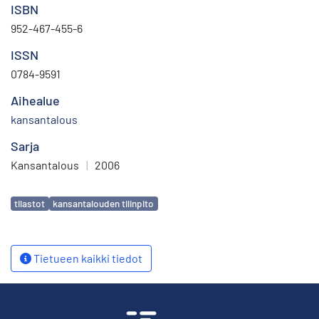
ISBN
952-467-455-6
ISSN
0784-9591
Aihealue
kansantalous
Sarja
Kansantalous
|
2006
Avainsanat
tilastot
kansantalouden tilinpito
Tietueen kaikki tiedot