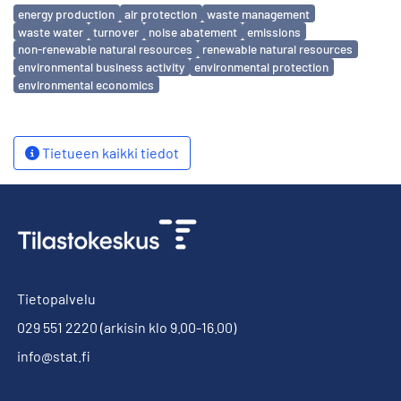
Avainsanat
energy production
air protection
waste management
waste water
turnover
noise abatement
emissions
non-renewable natural resources
renewable natural resources
environmental business activity
environmental protection
environmental economics
Tietueen kaikki tiedot
Tietopalvelu
029 551 2220
(arkisin klo 9.00-16.00)
info@stat.fi