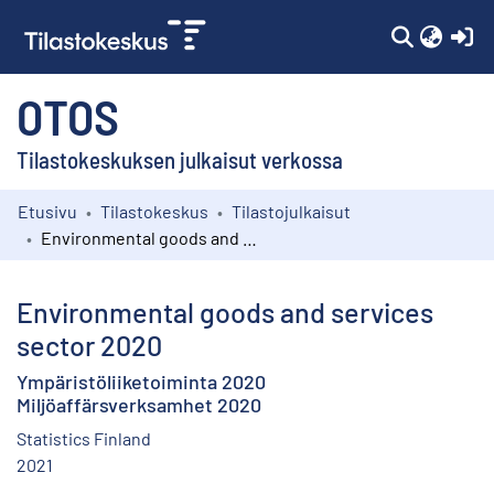
(c
OTOS
Tilastokeskuksen julkaisut verkossa
Etusivu
Tilastokeskus
Tilastojulkaisut
Kokoelmat
Environmental goods and services sector 2020
Selaa
Environmental goods and services
sector 2020
Ympäristöliiketoiminta 2020
Miljöaffärsverksamhet 2020
Statistics Finland
2021