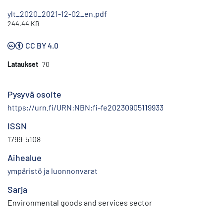
ylt_2020_2021-12-02_en.pdf
244.44 KB
CC BY 4.0
Lataukset
70
Pysyvä osoite
https://urn.fi/URN:NBN:fi-fe20230905119933
ISSN
1799-5108
Aihealue
ympäristö ja luonnonvarat
Sarja
Environmental goods and services sector