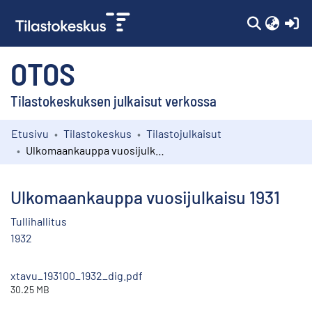
(c
OTOS
Tilastokeskuksen julkaisut verkossa
Etusivu
Tilastokeskus
Tilastojulkaisut
Kokoelmat
Ulkomaankauppa vuosijulkaisu 1931
Selaa
Ulkomaankauppa vuosijulkaisu 1931
Tullihallitus
1932
xtavu_193100_1932_dig.pdf
30.25 MB