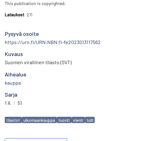
This publication is copyrighted.
Lataukset
211
Pysyvä osoite
https://urn.fi/URN:NBN:fi-fe2023013117562
Kuvaus
Suomen virallinen tilasto (SVT)
Aihealue
kauppa
Sarja
1 A
|
51
Avainsanat
tilastot
ulkomaankauppa
tuonti
vienti
tulli