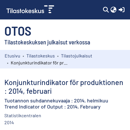
(c
OTOS
Tilastokeskuksen julkaisut verkossa
Etusivu
Tilastokeskus
Tilastojulkaisut
Kokoelmat
Konjunkturindikator för produktionen : 2014, februari
Selaa
Konjunkturindikator för produktionen
: 2014, februari
Tuotannon suhdannekuvaaja : 2014, helmikuu
Trend Indicator of Output : 2014, February
Statistikcentralen
2014