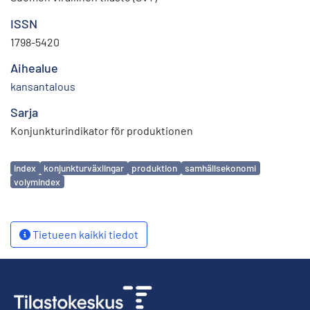
ISSN
1798-5420
Aihealue
kansantalous
Sarja
Konjunkturindikator för produktionen
Avainsanat
index
konjunkturväxlingar
produktion
samhällsekonomi
volymindex
Tietueen kaikki tiedot