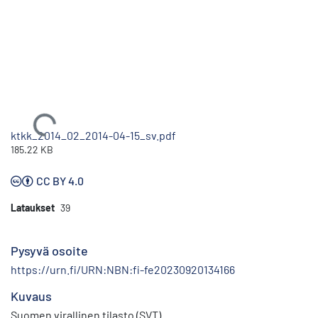
Ladataan...
ktkk_2014_02_2014-04-15_sv.pdf
185.22 KB
CC BY 4.0
Lataukset
39
Pysyvä osoite
https://urn.fi/URN:NBN:fi-fe20230920134166
Kuvaus
Suomen virallinen tilasto (SVT)