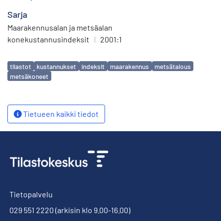
Sarja
Maarakennusalan ja metsäalan
konekustannusindeksit
|
2001:1
Avainsanat
tilastot
kustannukset
indeksit
maarakennus
metsätalous
metsäkoneet
Tietueen kaikki tiedot
Tietopalvelu
029 551 2220
(arkisin klo 9.00-16.00)