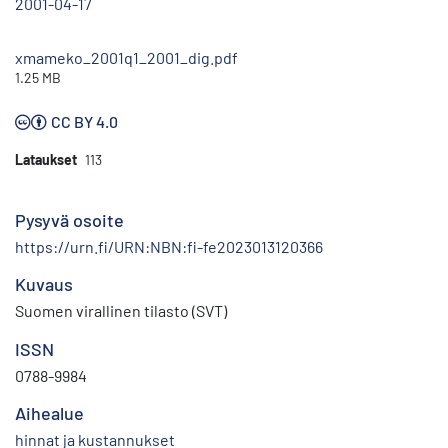
2001-04-17
xmameko_2001q1_2001_dig.pdf
1.25 MB
CC BY 4.0
Lataukset
113
Pysyvä osoite
https://urn.fi/URN:NBN:fi-fe2023013120366
Kuvaus
Suomen virallinen tilasto (SVT)
ISSN
0788-9984
Aihealue
hinnat ja kustannukset