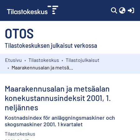
(c
OTOS
Tilastokeskuksen julkaisut verkossa
Etusivu
Tilastokeskus
Tilastojulkaisut
Kokoelmat
Maarakennusalan ja metsäalan konekustannusindeksit 2001, 1. neljännes
Selaa
Maarakennusalan ja metsäalan
konekustannusindeksit 2001, 1.
neljännes
Kostnadsindex för anläggningsmaskiner och
skogsmaskiner 2001, 1 kvartalet
Tilastokeskus