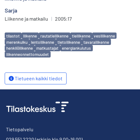
Sarja
Liikenne ja matkailu
|
2005:17
Avainsanat
tilastot
liikenne
rautatieliikenne
tieliikenne
vesiliikenne
merenkulku
lentoliikenne
tietoliikenne
tavaraliikenne
henkilöliikenne
matkustajat
energiankulutus
liikenneonnettomuudet
Tietueen kaikki tiedot
Tietopalvelu
029 551 2220
(arkisin klo 9.00-16.00)