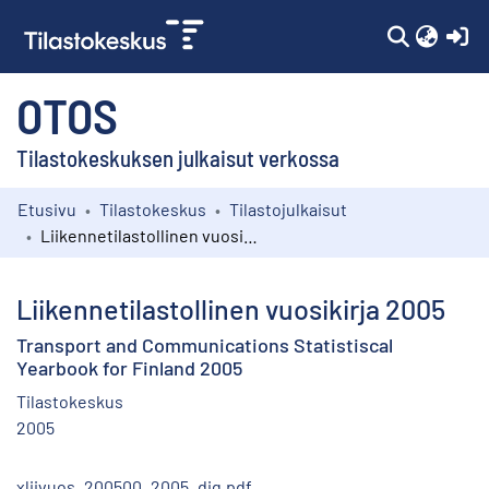
(c
OTOS
Tilastokeskuksen julkaisut verkossa
Etusivu
Tilastokeskus
Tilastojulkaisut
Kokoelmat
Liikennetilastollinen vuosikirja 2005
Selaa
Liikennetilastollinen vuosikirja 2005
Transport and Communications Statistiscal
Yearbook for Finland 2005
Tilastokeskus
2005
xliivuos_200500_2005_dig.pdf