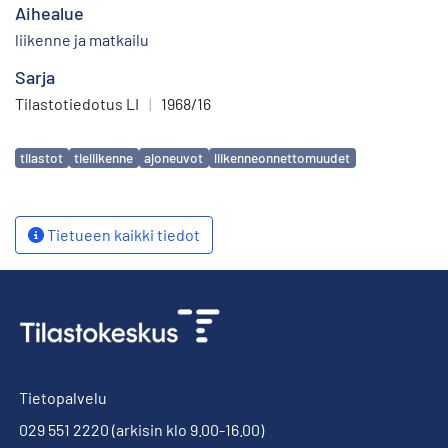
Aihealue
liikenne ja matkailu
Sarja
Tilastotiedotus LI
|
1968/16
Avainsanat
tilastot
tieliikenne
ajoneuvot
liikenneonnettomuudet
Tietueen kaikki tiedot
Tietopalvelu
029 551 2220
(arkisin klo 9.00-16.00)