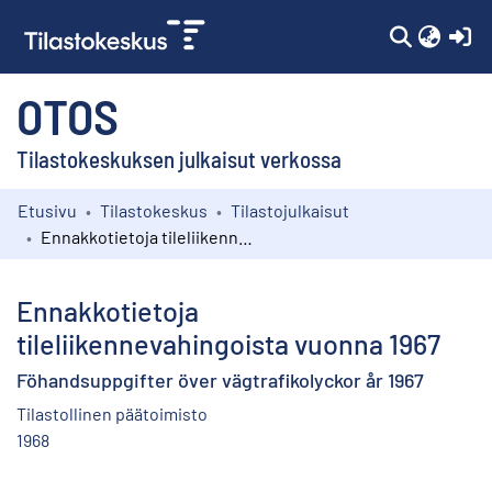
(c
OTOS
Tilastokeskuksen julkaisut verkossa
Etusivu
Tilastokeskus
Tilastojulkaisut
Kokoelmat
Ennakkotietoja tileliikennevahingoista vuonna 1967
Selaa
Ennakkotietoja
tileliikennevahingoista vuonna 1967
Föhandsuppgifter över vägtrafikolyckor år 1967
Tilastollinen päätoimisto
1968