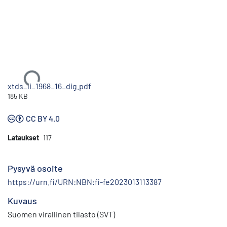
Ladataan...
xtds_li_1968_16_dig.pdf
185 KB
CC BY 4.0
Lataukset
117
Pysyvä osoite
https://urn.fi/URN:NBN:fi-fe2023013113387
Kuvaus
Suomen virallinen tilasto (SVT)