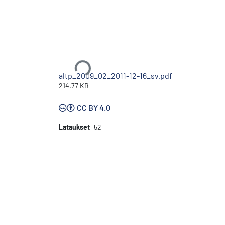
Ladataan...
altp_2009_02_2011-12-16_sv.pdf
214.77 KB
CC BY 4.0
Lataukset
52