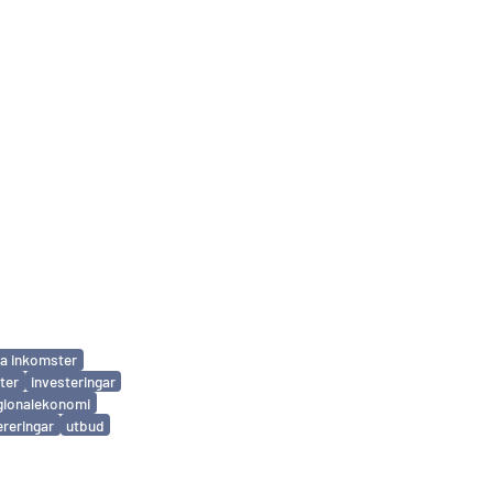
la inkomster
ter
investeringar
gionalekonomi
ereringar
utbud