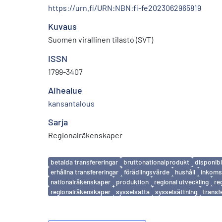
https://urn.fi/URN:NBN:fi-fe2023062965819
Kuvaus
Suomen virallinen tilasto (SVT)
ISSN
1799-3407
Aihealue
kansantalous
Sarja
Regionalräkenskaper
Avainsanat
betalda transfereringar
bruttonationalprodukt
disponib
erhållna transfereringar
förädlingsvärde
hushåll
inkoms
nationalräkenskaper
produktion
regional utveckling
re
regionalräkenskaper
sysselsatta
sysselsättning
transf